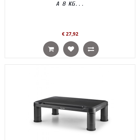
A 8 KG...
€ 27,92