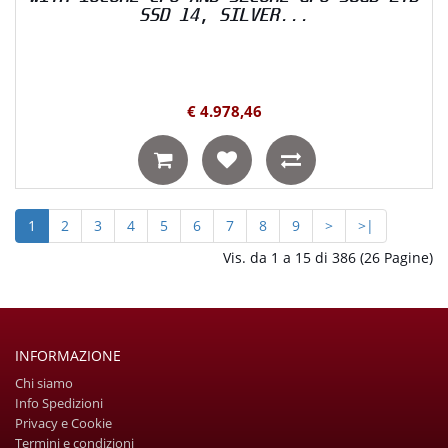
SSD 14, SILVER...
€ 4.978,46
1
2
3
4
5
6
7
8
9
>
>|
Vis. da 1 a 15 di 386 (26 Pagine)
INFORMAZIONE
Chi siamo
Info Spedizioni
Privacy e Cookie
Termini e condizioni