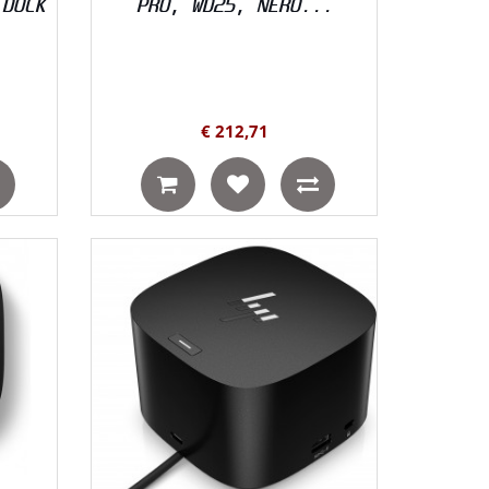
 DOCK
PRO, WD25, NERO...
€ 212,71