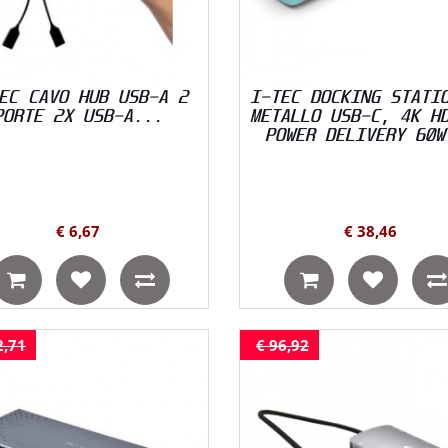
EC CAVO HUB USB-A 2
I-TEC DOCKING STATI
PORTE 2X USB-A...
METALLO USB-C, 4K H
POWER DELIVERY 60W
€ 6,67
€ 38,46
2,71
€ 96,92