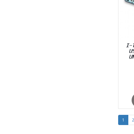
I-
U
U
1