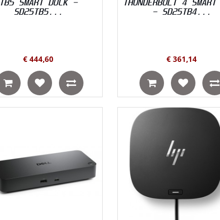
TB5 SMART DOCK -
THUNDERBOLT 4 SMART
SD25TB5...
- SD25TB4...
€ 444,60
€ 361,14