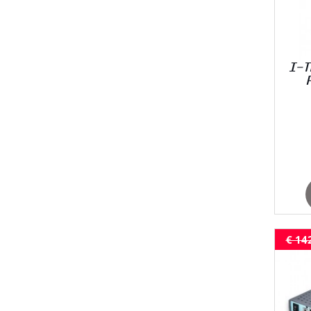
I-T
€ 14