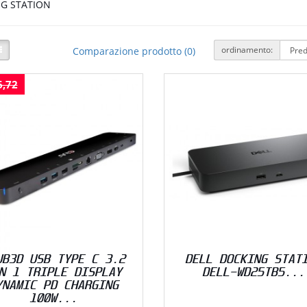
G STATION
ordinamento:
Comparazione prodotto (0)
6,72
UB3D USB TYPE C 3.2
DELL DOCKING STAT
N 1 TRIPLE DISPLAY
DELL-WD25TB5...
YNAMIC PD CHARGING
100W...