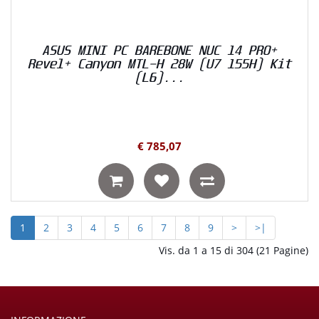
ASUS MINI PC BAREBONE NUC 14 PRO+
Revel+ Canyon MTL-H 28W (U7 155H) Kit
(L6)...
€ 785,07
1
2
3
4
5
6
7
8
9
>
>|
Vis. da 1 a 15 di 304 (21 Pagine)