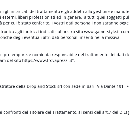
 gli incaricati del trattamento e gli addetti alla gestione e manuten
sterni, liberi professionisti ed in genere, a tutti quei soggetti pub
 per cui è stato conferito. I Vostri dati personali non saranno ogget
lettronica agli indirizzi indicati sul nostro sito www.gamerstyle.it co
onchè degli eventuali altri dati personali inseriti nella missiva.
nte protempore, è nominata responsabile del trattamento dei dati del
am del sito https://www.trovaprezzi.it”.
nistratore della Drop and Stock srl con sede in Bari -Via Dante 191-
nei confronti del Titolare del Trattamento, ai sensi dell'art.7 del D