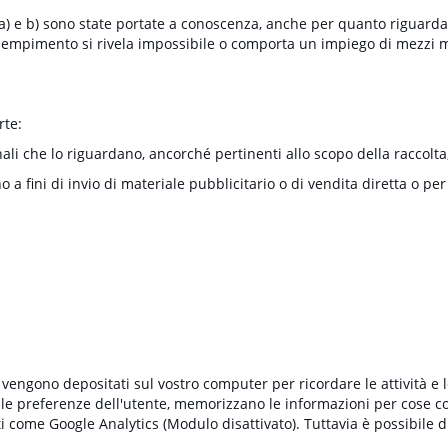
e a) e b) sono state portate a conoscenza, anche per quanto riguarda i
e adempimento si rivela impossibile o comporta un impiego di mezzi 
rte:
nali che lo riguardano, ancorché pertinenti allo scopo della raccolta
o a fini di invio di materiale pubblicitario o di vendita diretta o p
che vengono depositati sul vostro computer per ricordare le attività e
 le preferenze dell'utente, memorizzano le informazioni per cose co
 come Google Analytics (Modulo disattivato). Tuttavia è possibile d