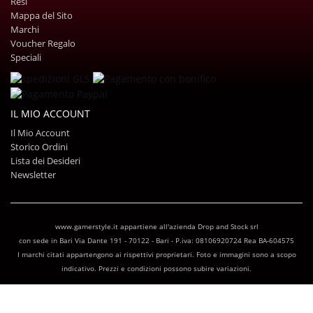
Resi
Mappa del Sito
Marchi
Voucher Regalo
Speciali
IL MIO ACCOUNT
Il Mio Account
Storico Ordini
Lista dei Desideri
Newsletter
www.gamerstyle.it appartiene all'azienda Drop and Stock srl
con sede in Bari Via Dante 191 - 70122 - Bari - P.iva: 08106920724 Rea BA-604575
I marchi citati appartengono ai rispettivi proprietari. Foto e immagini sono a scopo
indicativo. Prezzi e condizioni possono subire variazioni.